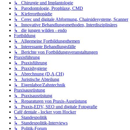
↳ Chirurgie und Implantologie
↳ Parodontologie, Prophlaxe, CMD
↳ Kieferorthopädie
↳ Cerec und digitale Abformung, Chairsidesysteme, Scanner
↳ Innovative Behandlungsmethoden, Interdisziplinäres
↳ die jungen wilden - endo
Fortbildung
↳ Allgemeine Fortbildungsthemen
↳ Interessante Behandlungsfälle
↳ Berichte von Fortbildungsveranstaltungen
Praxisführung
↳ Praxisführung
↳ Praxishygiene
↳ Abrechnung (D,A,CH)
↳ Juristische Abteilung
↳ Eigenlabor/Zahntechnik
Praxisausrüstung
↳ Praxisausrüstung
↳ Reparaturen von Praxis-Ausrüstung
↳ Praxis-EDV, SEO und digitale Fotografie
Café dentale - locker vom Hocker
↳ Standespolitik
↳ Standespolitik-Interviews
↳ Politik-Forum