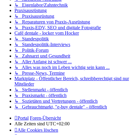
↳ Eigenlabor/Zahntechnik
Praxisausrüstung
↳ Praxisausrüstung
↳ Reparaturen von Praxis-Ausrüstung
↳ Praxis-EDV, SEO und digitale Fotografie
Café dentale - locker vom Hocker
↳ Standespolitik
↳ Standespolitik-Interviews
↳ Politik-Forum
↳ Zahnarzt und Gesundheit
↳ Aller Anfang ist schwer ...
↳ Alles was noch im Leben wichtig sein kann ...
↳ Presse-News, Termine
Marktplatz - Öffentlicher Bereich, schreibberechtigt sind nur
Mitglieder
↳ Stellenmarkt - öffentlich
↳ Praxismarkt - öffentlich
↳ Sozietäten und Vertretungen - öffentlich
↳ Gebrauchtmarkt, "e-buy dentale" - öffentlich
Portal
Foren-Übersicht
Alle Zeiten sind
UTC+02:00
Alle Cookies löschen