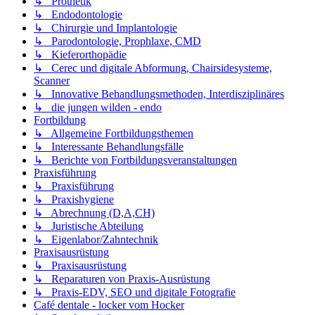
↳ Prothetik
↳ Endodontologie
↳ Chirurgie und Implantologie
↳ Parodontologie, Prophlaxe, CMD
↳ Kieferorthopädie
↳ Cerec und digitale Abformung, Chairsidesysteme,
Scanner
↳ Innovative Behandlungsmethoden, Interdisziplinäres
↳ die jungen wilden - endo
Fortbildung
↳ Allgemeine Fortbildungsthemen
↳ Interessante Behandlungsfälle
↳ Berichte von Fortbildungsveranstaltungen
Praxisführung
↳ Praxisführung
↳ Praxishygiene
↳ Abrechnung (D,A,CH)
↳ Juristische Abteilung
↳ Eigenlabor/Zahntechnik
Praxisausrüstung
↳ Praxisausrüstung
↳ Reparaturen von Praxis-Ausrüstung
↳ Praxis-EDV, SEO und digitale Fotografie
Café dentale - locker vom Hocker