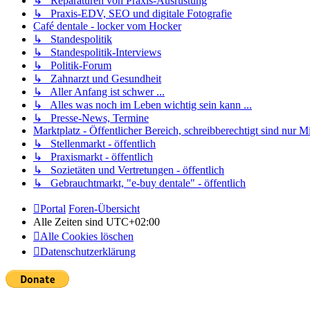
↳ Reparaturen von Praxis-Ausrüstung
↳ Praxis-EDV, SEO und digitale Fotografie
Café dentale - locker vom Hocker
↳ Standespolitik
↳ Standespolitik-Interviews
↳ Politik-Forum
↳ Zahnarzt und Gesundheit
↳ Aller Anfang ist schwer ...
↳ Alles was noch im Leben wichtig sein kann ...
↳ Presse-News, Termine
Marktplatz - Öffentlicher Bereich, schreibberechtigt sind nur Mi
↳ Stellenmarkt - öffentlich
↳ Praxismarkt - öffentlich
↳ Sozietäten und Vertretungen - öffentlich
↳ Gebrauchtmarkt, "e-buy dentale" - öffentlich
Portal
Foren-Übersicht
Alle Zeiten sind
UTC+02:00
Alle Cookies löschen
Datenschutzerklärung