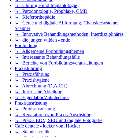
↳ Chirurgie und Implantologie
↳ Parodontologie, Prophlaxe, CMD
↳ Kieferorthopädie
↳ Cerec und digitale Abformung, Chairsidesysteme,
Scanner
↳ Innovative Behandlungsmethoden, Interdisziplinäres
↳ die jungen wilden - endo
Fortbildung
↳ Allgemeine Fortbildungsthemen
↳ Interessante Behandlungsfälle
↳ Berichte von Fortbildungsveranstaltungen
Praxisführung
↳ Praxisführung
↳ Praxishygiene
↳ Abrechnung (D,A,CH)
↳ Juristische Abteilung
↳ Eigenlabor/Zahntechnik
Praxisausrüstung
↳ Praxisausrüstung
↳ Reparaturen von Praxis-Ausrüstung
↳ Praxis-EDV, SEO und digitale Fotografie
Café dentale - locker vom Hocker
↳ Standespolitik