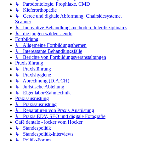
↳ Parodontologie, Prophlaxe, CMD
↳ Kieferorthopädie
↳ Cerec und digitale Abformung, Chairsidesysteme,
Scanner
↳ Innovative Behandlungsmethoden, Interdisziplinäres
↳ die jungen wilden - endo
Fortbildung
↳ Allgemeine Fortbildungsthemen
↳ Interessante Behandlungsfälle
↳ Berichte von Fortbildungsveranstaltungen
Praxisführung
↳ Praxisführung
↳ Praxishygiene
↳ Abrechnung (D,A,CH)
↳ Juristische Abteilung
↳ Eigenlabor/Zahntechnik
Praxisausrüstung
↳ Praxisausrüstung
↳ Reparaturen von Praxis-Ausrüstung
↳ Praxis-EDV, SEO und digitale Fotografie
Café dentale - locker vom Hocker
↳ Standespolitik
↳ Standespolitik-Interviews
↳ Politik-Forum