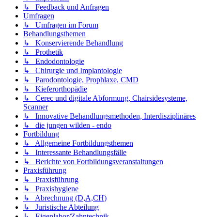
↳ Feedback und Anfragen
Umfragen
↳ Umfragen im Forum
Behandlungsthemen
↳ Konservierende Behandlung
↳ Prothetik
↳ Endodontologie
↳ Chirurgie und Implantologie
↳ Parodontologie, Prophlaxe, CMD
↳ Kieferorthopädie
↳ Cerec und digitale Abformung, Chairsidesysteme,
Scanner
↳ Innovative Behandlungsmethoden, Interdisziplinäres
↳ die jungen wilden - endo
Fortbildung
↳ Allgemeine Fortbildungsthemen
↳ Interessante Behandlungsfälle
↳ Berichte von Fortbildungsveranstaltungen
Praxisführung
↳ Praxisführung
↳ Praxishygiene
↳ Abrechnung (D,A,CH)
↳ Juristische Abteilung
↳ Eigenlabor/Zahntechnik