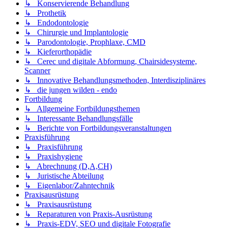
↳ Konservierende Behandlung
↳ Prothetik
↳ Endodontologie
↳ Chirurgie und Implantologie
↳ Parodontologie, Prophlaxe, CMD
↳ Kieferorthopädie
↳ Cerec und digitale Abformung, Chairsidesysteme,
Scanner
↳ Innovative Behandlungsmethoden, Interdisziplinäres
↳ die jungen wilden - endo
Fortbildung
↳ Allgemeine Fortbildungsthemen
↳ Interessante Behandlungsfälle
↳ Berichte von Fortbildungsveranstaltungen
Praxisführung
↳ Praxisführung
↳ Praxishygiene
↳ Abrechnung (D,A,CH)
↳ Juristische Abteilung
↳ Eigenlabor/Zahntechnik
Praxisausrüstung
↳ Praxisausrüstung
↳ Reparaturen von Praxis-Ausrüstung
↳ Praxis-EDV, SEO und digitale Fotografie