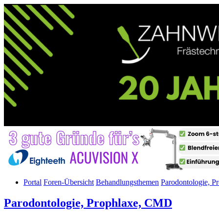
Portal
Foren-Übersicht
Behandlungsthemen
Parodontologie, 
Parodontologie, Prophlaxe, CMD