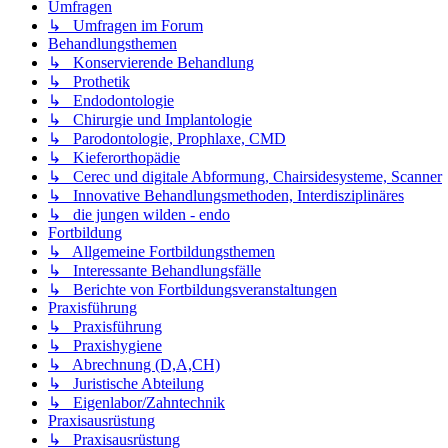
Umfragen
↳ Umfragen im Forum
Behandlungsthemen
↳ Konservierende Behandlung
↳ Prothetik
↳ Endodontologie
↳ Chirurgie und Implantologie
↳ Parodontologie, Prophlaxe, CMD
↳ Kieferorthopädie
↳ Cerec und digitale Abformung, Chairsidesysteme, Scanner
↳ Innovative Behandlungsmethoden, Interdisziplinäres
↳ die jungen wilden - endo
Fortbildung
↳ Allgemeine Fortbildungsthemen
↳ Interessante Behandlungsfälle
↳ Berichte von Fortbildungsveranstaltungen
Praxisführung
↳ Praxisführung
↳ Praxishygiene
↳ Abrechnung (D,A,CH)
↳ Juristische Abteilung
↳ Eigenlabor/Zahntechnik
Praxisausrüstung
↳ Praxisausrüstung