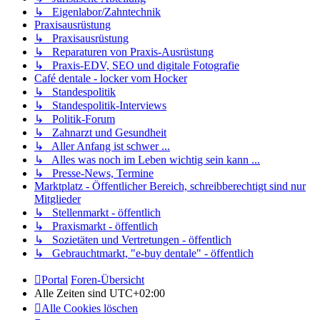
↳ Eigenlabor/Zahntechnik
Praxisausrüstung
↳ Praxisausrüstung
↳ Reparaturen von Praxis-Ausrüstung
↳ Praxis-EDV, SEO und digitale Fotografie
Café dentale - locker vom Hocker
↳ Standespolitik
↳ Standespolitik-Interviews
↳ Politik-Forum
↳ Zahnarzt und Gesundheit
↳ Aller Anfang ist schwer ...
↳ Alles was noch im Leben wichtig sein kann ...
↳ Presse-News, Termine
Marktplatz - Öffentlicher Bereich, schreibberechtigt sind nur
Mitglieder
↳ Stellenmarkt - öffentlich
↳ Praxismarkt - öffentlich
↳ Sozietäten und Vertretungen - öffentlich
↳ Gebrauchtmarkt, "e-buy dentale" - öffentlich
Portal
Foren-Übersicht
Alle Zeiten sind
UTC+02:00
Alle Cookies löschen