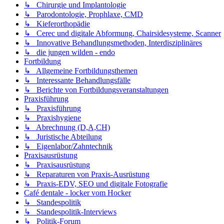
↳ Chirurgie und Implantologie
↳ Parodontologie, Prophlaxe, CMD
↳ Kieferorthopädie
↳ Cerec und digitale Abformung, Chairsidesysteme, Scanner
↳ Innovative Behandlungsmethoden, Interdisziplinäres
↳ die jungen wilden - endo
Fortbildung
↳ Allgemeine Fortbildungsthemen
↳ Interessante Behandlungsfälle
↳ Berichte von Fortbildungsveranstaltungen
Praxisführung
↳ Praxisführung
↳ Praxishygiene
↳ Abrechnung (D,A,CH)
↳ Juristische Abteilung
↳ Eigenlabor/Zahntechnik
Praxisausrüstung
↳ Praxisausrüstung
↳ Reparaturen von Praxis-Ausrüstung
↳ Praxis-EDV, SEO und digitale Fotografie
Café dentale - locker vom Hocker
↳ Standespolitik
↳ Standespolitik-Interviews
↳ Politik-Forum