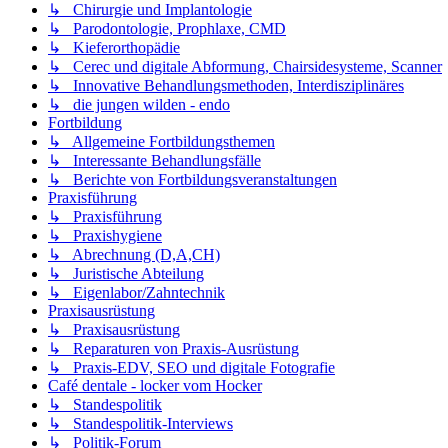
↳ Chirurgie und Implantologie
↳ Parodontologie, Prophlaxe, CMD
↳ Kieferorthopädie
↳ Cerec und digitale Abformung, Chairsidesysteme, Scanner
↳ Innovative Behandlungsmethoden, Interdisziplinäres
↳ die jungen wilden - endo
Fortbildung
↳ Allgemeine Fortbildungsthemen
↳ Interessante Behandlungsfälle
↳ Berichte von Fortbildungsveranstaltungen
Praxisführung
↳ Praxisführung
↳ Praxishygiene
↳ Abrechnung (D,A,CH)
↳ Juristische Abteilung
↳ Eigenlabor/Zahntechnik
Praxisausrüstung
↳ Praxisausrüstung
↳ Reparaturen von Praxis-Ausrüstung
↳ Praxis-EDV, SEO und digitale Fotografie
Café dentale - locker vom Hocker
↳ Standespolitik
↳ Standespolitik-Interviews
↳ Politik-Forum