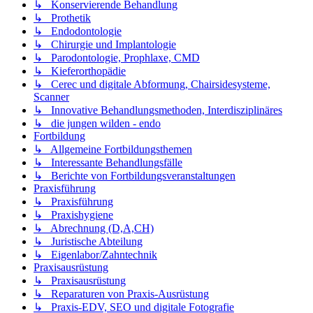
↳ Konservierende Behandlung
↳ Prothetik
↳ Endodontologie
↳ Chirurgie und Implantologie
↳ Parodontologie, Prophlaxe, CMD
↳ Kieferorthopädie
↳ Cerec und digitale Abformung, Chairsidesysteme,
Scanner
↳ Innovative Behandlungsmethoden, Interdisziplinäres
↳ die jungen wilden - endo
Fortbildung
↳ Allgemeine Fortbildungsthemen
↳ Interessante Behandlungsfälle
↳ Berichte von Fortbildungsveranstaltungen
Praxisführung
↳ Praxisführung
↳ Praxishygiene
↳ Abrechnung (D,A,CH)
↳ Juristische Abteilung
↳ Eigenlabor/Zahntechnik
Praxisausrüstung
↳ Praxisausrüstung
↳ Reparaturen von Praxis-Ausrüstung
↳ Praxis-EDV, SEO und digitale Fotografie