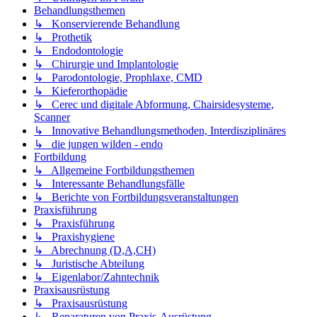
Behandlungsthemen
↳ Konservierende Behandlung
↳ Prothetik
↳ Endodontologie
↳ Chirurgie und Implantologie
↳ Parodontologie, Prophlaxe, CMD
↳ Kieferorthopädie
↳ Cerec und digitale Abformung, Chairsidesysteme,
Scanner
↳ Innovative Behandlungsmethoden, Interdisziplinäres
↳ die jungen wilden - endo
Fortbildung
↳ Allgemeine Fortbildungsthemen
↳ Interessante Behandlungsfälle
↳ Berichte von Fortbildungsveranstaltungen
Praxisführung
↳ Praxisführung
↳ Praxishygiene
↳ Abrechnung (D,A,CH)
↳ Juristische Abteilung
↳ Eigenlabor/Zahntechnik
Praxisausrüstung
↳ Praxisausrüstung
↳ Reparaturen von Praxis-Ausrüstung