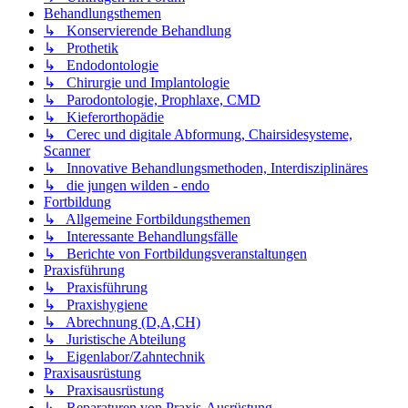
Behandlungsthemen
↳ Konservierende Behandlung
↳ Prothetik
↳ Endodontologie
↳ Chirurgie und Implantologie
↳ Parodontologie, Prophlaxe, CMD
↳ Kieferorthopädie
↳ Cerec und digitale Abformung, Chairsidesysteme,
Scanner
↳ Innovative Behandlungsmethoden, Interdisziplinäres
↳ die jungen wilden - endo
Fortbildung
↳ Allgemeine Fortbildungsthemen
↳ Interessante Behandlungsfälle
↳ Berichte von Fortbildungsveranstaltungen
Praxisführung
↳ Praxisführung
↳ Praxishygiene
↳ Abrechnung (D,A,CH)
↳ Juristische Abteilung
↳ Eigenlabor/Zahntechnik
Praxisausrüstung
↳ Praxisausrüstung
↳ Reparaturen von Praxis-Ausrüstung