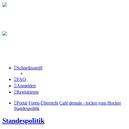
Schnellzugriff
FAQ
Anmelden
Registrieren
Portal
Foren-Übersicht
Café dentale - locker vom Hocker
Standespolitik
Standespolitik