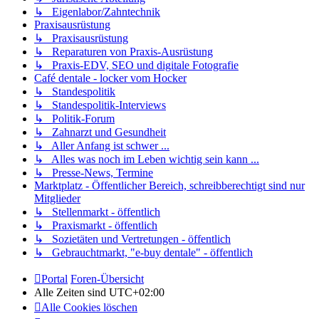
↳ Eigenlabor/Zahntechnik
Praxisausrüstung
↳ Praxisausrüstung
↳ Reparaturen von Praxis-Ausrüstung
↳ Praxis-EDV, SEO und digitale Fotografie
Café dentale - locker vom Hocker
↳ Standespolitik
↳ Standespolitik-Interviews
↳ Politik-Forum
↳ Zahnarzt und Gesundheit
↳ Aller Anfang ist schwer ...
↳ Alles was noch im Leben wichtig sein kann ...
↳ Presse-News, Termine
Marktplatz - Öffentlicher Bereich, schreibberechtigt sind nur
Mitglieder
↳ Stellenmarkt - öffentlich
↳ Praxismarkt - öffentlich
↳ Sozietäten und Vertretungen - öffentlich
↳ Gebrauchtmarkt, "e-buy dentale" - öffentlich
Portal
Foren-Übersicht
Alle Zeiten sind
UTC+02:00
Alle Cookies löschen