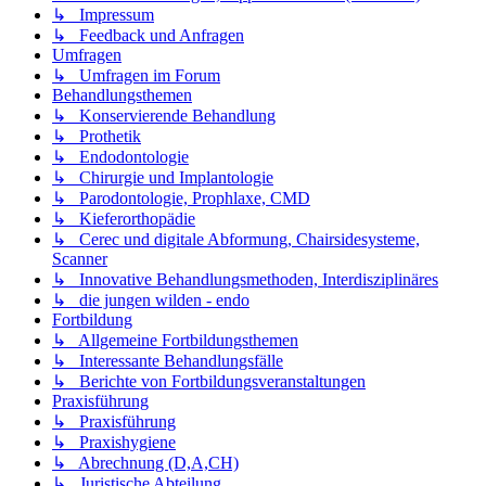
↳ Impressum
↳ Feedback und Anfragen
Umfragen
↳ Umfragen im Forum
Behandlungsthemen
↳ Konservierende Behandlung
↳ Prothetik
↳ Endodontologie
↳ Chirurgie und Implantologie
↳ Parodontologie, Prophlaxe, CMD
↳ Kieferorthopädie
↳ Cerec und digitale Abformung, Chairsidesysteme,
Scanner
↳ Innovative Behandlungsmethoden, Interdisziplinäres
↳ die jungen wilden - endo
Fortbildung
↳ Allgemeine Fortbildungsthemen
↳ Interessante Behandlungsfälle
↳ Berichte von Fortbildungsveranstaltungen
Praxisführung
↳ Praxisführung
↳ Praxishygiene
↳ Abrechnung (D,A,CH)
↳ Juristische Abteilung