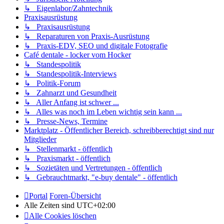
↳ Eigenlabor/Zahntechnik
Praxisausrüstung
↳ Praxisausrüstung
↳ Reparaturen von Praxis-Ausrüstung
↳ Praxis-EDV, SEO und digitale Fotografie
Café dentale - locker vom Hocker
↳ Standespolitik
↳ Standespolitik-Interviews
↳ Politik-Forum
↳ Zahnarzt und Gesundheit
↳ Aller Anfang ist schwer ...
↳ Alles was noch im Leben wichtig sein kann ...
↳ Presse-News, Termine
Marktplatz - Öffentlicher Bereich, schreibberechtigt sind nur
Mitglieder
↳ Stellenmarkt - öffentlich
↳ Praxismarkt - öffentlich
↳ Sozietäten und Vertretungen - öffentlich
↳ Gebrauchtmarkt, "e-buy dentale" - öffentlich
Portal
Foren-Übersicht
Alle Zeiten sind
UTC+02:00
Alle Cookies löschen