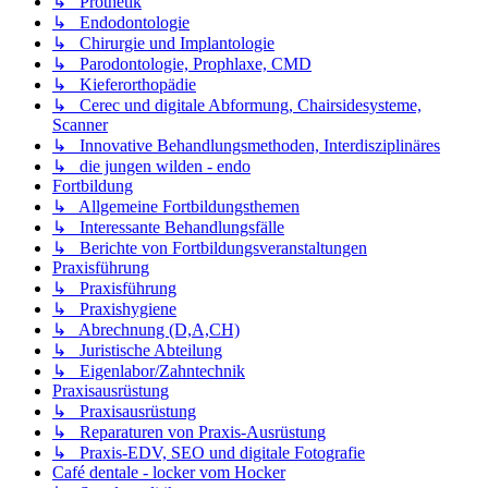
↳ Prothetik
↳ Endodontologie
↳ Chirurgie und Implantologie
↳ Parodontologie, Prophlaxe, CMD
↳ Kieferorthopädie
↳ Cerec und digitale Abformung, Chairsidesysteme,
Scanner
↳ Innovative Behandlungsmethoden, Interdisziplinäres
↳ die jungen wilden - endo
Fortbildung
↳ Allgemeine Fortbildungsthemen
↳ Interessante Behandlungsfälle
↳ Berichte von Fortbildungsveranstaltungen
Praxisführung
↳ Praxisführung
↳ Praxishygiene
↳ Abrechnung (D,A,CH)
↳ Juristische Abteilung
↳ Eigenlabor/Zahntechnik
Praxisausrüstung
↳ Praxisausrüstung
↳ Reparaturen von Praxis-Ausrüstung
↳ Praxis-EDV, SEO und digitale Fotografie
Café dentale - locker vom Hocker