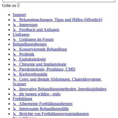
Gehe zu
Support
↳ Bekanntmachungen, Tipps und Hilfen (öffentlich)
↳ Impressum
↳ Feedback und Anfragen
Umfragen
↳ Umfragen im Forum
Behandlungsthemen
↳ Konservierende Behandlung
↳ Prothetik
↳ Endodontologie
↳ Chirurgie und Implantologie
↳ Parodontologie, Prophlaxe, CMD
↳ Kieferorthopädie
↳ Cerec und digitale Abformung, Chairsidesysteme,
Scanner
↳ Innovative Behandlungsmethoden, Interdisziplinäres
↳ die jungen wilden - endo
Fortbildung
↳ Allgemeine Fortbildungsthemen
↳ Interessante Behandlungsfälle
↳ Berichte von Fortbildungsveranstaltungen