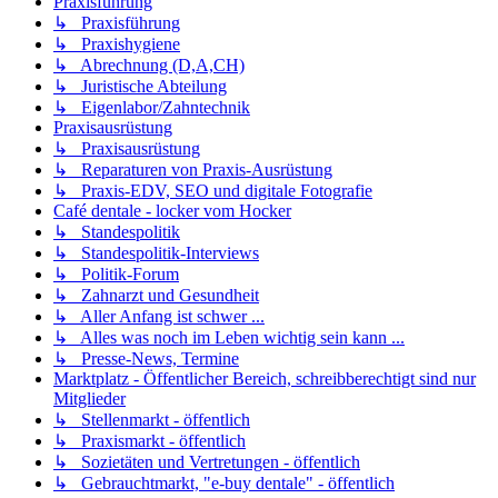
Praxisführung
↳ Praxisführung
↳ Praxishygiene
↳ Abrechnung (D,A,CH)
↳ Juristische Abteilung
↳ Eigenlabor/Zahntechnik
Praxisausrüstung
↳ Praxisausrüstung
↳ Reparaturen von Praxis-Ausrüstung
↳ Praxis-EDV, SEO und digitale Fotografie
Café dentale - locker vom Hocker
↳ Standespolitik
↳ Standespolitik-Interviews
↳ Politik-Forum
↳ Zahnarzt und Gesundheit
↳ Aller Anfang ist schwer ...
↳ Alles was noch im Leben wichtig sein kann ...
↳ Presse-News, Termine
Marktplatz - Öffentlicher Bereich, schreibberechtigt sind nur
Mitglieder
↳ Stellenmarkt - öffentlich
↳ Praxismarkt - öffentlich
↳ Sozietäten und Vertretungen - öffentlich
↳ Gebrauchtmarkt, "e-buy dentale" - öffentlich