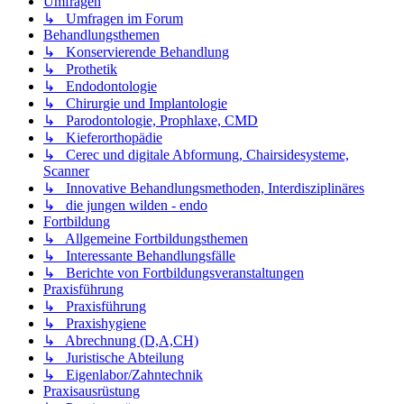
Umfragen
↳ Umfragen im Forum
Behandlungsthemen
↳ Konservierende Behandlung
↳ Prothetik
↳ Endodontologie
↳ Chirurgie und Implantologie
↳ Parodontologie, Prophlaxe, CMD
↳ Kieferorthopädie
↳ Cerec und digitale Abformung, Chairsidesysteme,
Scanner
↳ Innovative Behandlungsmethoden, Interdisziplinäres
↳ die jungen wilden - endo
Fortbildung
↳ Allgemeine Fortbildungsthemen
↳ Interessante Behandlungsfälle
↳ Berichte von Fortbildungsveranstaltungen
Praxisführung
↳ Praxisführung
↳ Praxishygiene
↳ Abrechnung (D,A,CH)
↳ Juristische Abteilung
↳ Eigenlabor/Zahntechnik
Praxisausrüstung