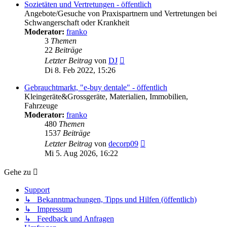
Sozietäten und Vertretungen - öffentlich
Angebote/Gesuche von Praxispartnern und Vertretungen bei
Schwangerschaft oder Krankheit
Moderator:
franko
3
Themen
22
Beiträge
Neuester
Letzter Beitrag
von
DJ
Beitrag
Di 8. Feb 2022, 15:26
Gebrauchtmarkt, "e-buy dentale" - öffentlich
Kleingeräte&Grossgeräte, Materialien, Immobilien,
Fahrzeuge
Moderator:
franko
480
Themen
1537
Beiträge
Neuester
Letzter Beitrag
von
decorp09
Beitrag
Mi 5. Aug 2026, 16:22
Gehe zu
Support
↳ Bekanntmachungen, Tipps und Hilfen (öffentlich)
↳ Impressum
↳ Feedback und Anfragen