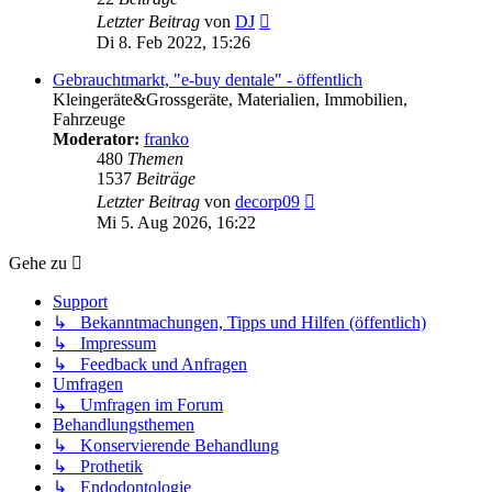
Neuester
Letzter Beitrag
von
DJ
Beitrag
Di 8. Feb 2022, 15:26
Gebrauchtmarkt, "e-buy dentale" - öffentlich
Kleingeräte&Grossgeräte, Materialien, Immobilien,
Fahrzeuge
Moderator:
franko
480
Themen
1537
Beiträge
Neuester
Letzter Beitrag
von
decorp09
Beitrag
Mi 5. Aug 2026, 16:22
Gehe zu
Support
↳ Bekanntmachungen, Tipps und Hilfen (öffentlich)
↳ Impressum
↳ Feedback und Anfragen
Umfragen
↳ Umfragen im Forum
Behandlungsthemen
↳ Konservierende Behandlung
↳ Prothetik
↳ Endodontologie