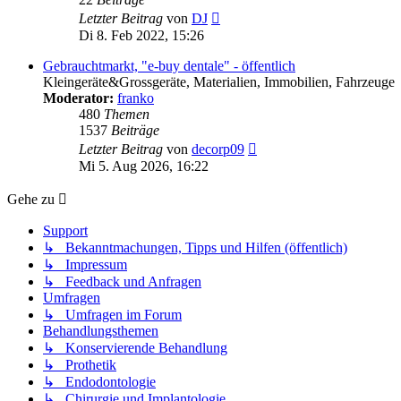
Neuester
Letzter Beitrag
von
DJ
Beitrag
Di 8. Feb 2022, 15:26
Gebrauchtmarkt, "e-buy dentale" - öffentlich
Kleingeräte&Grossgeräte, Materialien, Immobilien, Fahrzeuge
Moderator:
franko
480
Themen
1537
Beiträge
Neuester
Letzter Beitrag
von
decorp09
Beitrag
Mi 5. Aug 2026, 16:22
Gehe zu
Support
↳ Bekanntmachungen, Tipps und Hilfen (öffentlich)
↳ Impressum
↳ Feedback und Anfragen
Umfragen
↳ Umfragen im Forum
Behandlungsthemen
↳ Konservierende Behandlung
↳ Prothetik
↳ Endodontologie
↳ Chirurgie und Implantologie