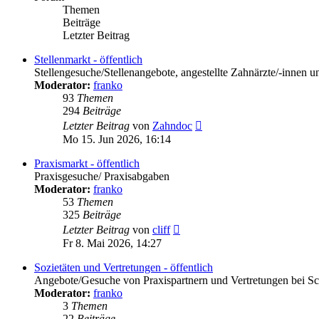
Themen
Beiträge
Letzter Beitrag
Stellenmarkt - öffentlich
Stellengesuche/Stellenangebote, angestellte Zahnärzte/-innen u
Moderator:
franko
93
Themen
294
Beiträge
Neuester
Letzter Beitrag
von
Zahndoc
Beitrag
Mo 15. Jun 2026, 16:14
Praxismarkt - öffentlich
Praxisgesuche/ Praxisabgaben
Moderator:
franko
53
Themen
325
Beiträge
Neuester
Letzter Beitrag
von
cliff
Beitrag
Fr 8. Mai 2026, 14:27
Sozietäten und Vertretungen - öffentlich
Angebote/Gesuche von Praxispartnern und Vertretungen bei S
Moderator:
franko
3
Themen
22
Beiträge