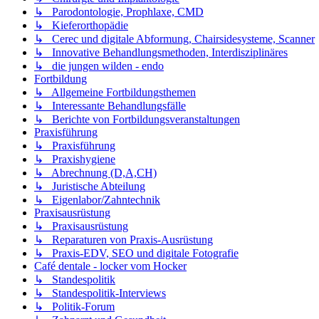
↳ Parodontologie, Prophlaxe, CMD
↳ Kieferorthopädie
↳ Cerec und digitale Abformung, Chairsidesysteme, Scanner
↳ Innovative Behandlungsmethoden, Interdisziplinäres
↳ die jungen wilden - endo
Fortbildung
↳ Allgemeine Fortbildungsthemen
↳ Interessante Behandlungsfälle
↳ Berichte von Fortbildungsveranstaltungen
Praxisführung
↳ Praxisführung
↳ Praxishygiene
↳ Abrechnung (D,A,CH)
↳ Juristische Abteilung
↳ Eigenlabor/Zahntechnik
Praxisausrüstung
↳ Praxisausrüstung
↳ Reparaturen von Praxis-Ausrüstung
↳ Praxis-EDV, SEO und digitale Fotografie
Café dentale - locker vom Hocker
↳ Standespolitik
↳ Standespolitik-Interviews
↳ Politik-Forum