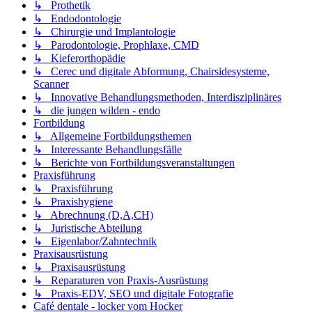
↳ Prothetik
↳ Endodontologie
↳ Chirurgie und Implantologie
↳ Parodontologie, Prophlaxe, CMD
↳ Kieferorthopädie
↳ Cerec und digitale Abformung, Chairsidesysteme,
Scanner
↳ Innovative Behandlungsmethoden, Interdisziplinäres
↳ die jungen wilden - endo
Fortbildung
↳ Allgemeine Fortbildungsthemen
↳ Interessante Behandlungsfälle
↳ Berichte von Fortbildungsveranstaltungen
Praxisführung
↳ Praxisführung
↳ Praxishygiene
↳ Abrechnung (D,A,CH)
↳ Juristische Abteilung
↳ Eigenlabor/Zahntechnik
Praxisausrüstung
↳ Praxisausrüstung
↳ Reparaturen von Praxis-Ausrüstung
↳ Praxis-EDV, SEO und digitale Fotografie
Café dentale - locker vom Hocker