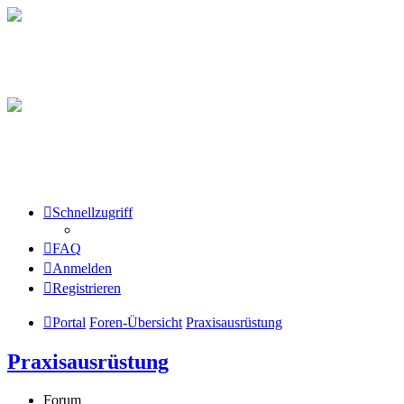
Schnellzugriff
FAQ
Anmelden
Registrieren
Portal
Foren-Übersicht
Praxisausrüstung
Praxisausrüstung
Forum