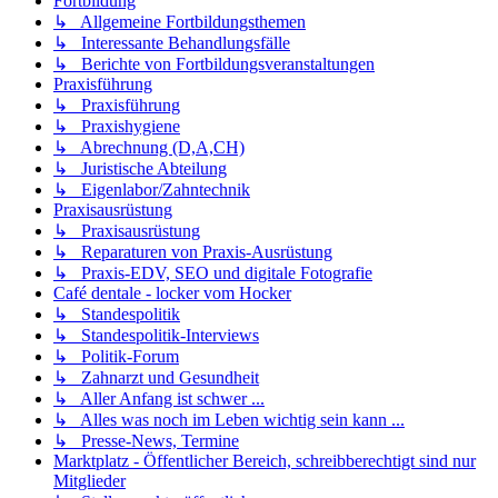
Fortbildung
↳ Allgemeine Fortbildungsthemen
↳ Interessante Behandlungsfälle
↳ Berichte von Fortbildungsveranstaltungen
Praxisführung
↳ Praxisführung
↳ Praxishygiene
↳ Abrechnung (D,A,CH)
↳ Juristische Abteilung
↳ Eigenlabor/Zahntechnik
Praxisausrüstung
↳ Praxisausrüstung
↳ Reparaturen von Praxis-Ausrüstung
↳ Praxis-EDV, SEO und digitale Fotografie
Café dentale - locker vom Hocker
↳ Standespolitik
↳ Standespolitik-Interviews
↳ Politik-Forum
↳ Zahnarzt und Gesundheit
↳ Aller Anfang ist schwer ...
↳ Alles was noch im Leben wichtig sein kann ...
↳ Presse-News, Termine
Marktplatz - Öffentlicher Bereich, schreibberechtigt sind nur
Mitglieder