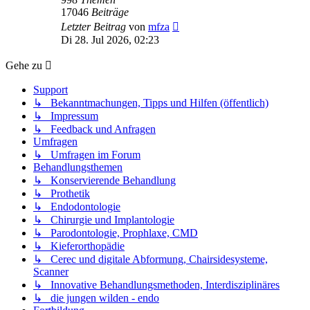
17046
Beiträge
Neuester
Letzter Beitrag
von
mfza
Beitrag
Di 28. Jul 2026, 02:23
Gehe zu
Support
↳ Bekanntmachungen, Tipps und Hilfen (öffentlich)
↳ Impressum
↳ Feedback und Anfragen
Umfragen
↳ Umfragen im Forum
Behandlungsthemen
↳ Konservierende Behandlung
↳ Prothetik
↳ Endodontologie
↳ Chirurgie und Implantologie
↳ Parodontologie, Prophlaxe, CMD
↳ Kieferorthopädie
↳ Cerec und digitale Abformung, Chairsidesysteme,
Scanner
↳ Innovative Behandlungsmethoden, Interdisziplinäres
↳ die jungen wilden - endo