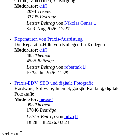
Geräte, Materialien, Entsorgung ...
Moderator:
cliff
2094
Themen
33735
Beiträge
Neuester
Letzter Beitrag
von
Nikolas Ganss
Beitrag
Sa 8. Aug 2026, 13:27
Reparaturen von Praxis-Ausrüstung
Die Reparatur-Hilfe von Kollegen für Kollegen
Moderator:
cliff
483
Themen
4585
Beiträge
Neuester
Letzter Beitrag
von
robertmk
Beitrag
Fr 24. Jul 2026, 11:29
Praxis-EDV, SEO und digitale Fotografie
Hardware, Software, Internet, google-Ranking, digitale
Fotografie
Moderator:
messe7
998
Themen
17046
Beiträge
Neuester
Letzter Beitrag
von
mfza
Beitrag
Di 28. Jul 2026, 02:23
Gehe zu