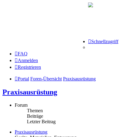
Schnellzugriff
FAQ
Anmelden
Registrieren
Portal
Foren-Übersicht
Praxisausrüstung
Praxisausrüstung
Forum
Themen
Beiträge
Letzter Beitrag
Praxisausrüstung