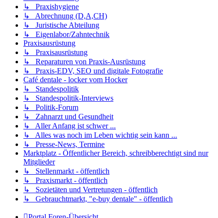
↳ Praxishygiene
↳ Abrechnung (D,A,CH)
↳ Juristische Abteilung
↳ Eigenlabor/Zahntechnik
Praxisausrüstung
↳ Praxisausrüstung
↳ Reparaturen von Praxis-Ausrüstung
↳ Praxis-EDV, SEO und digitale Fotografie
Café dentale - locker vom Hocker
↳ Standespolitik
↳ Standespolitik-Interviews
↳ Politik-Forum
↳ Zahnarzt und Gesundheit
↳ Aller Anfang ist schwer ...
↳ Alles was noch im Leben wichtig sein kann ...
↳ Presse-News, Termine
Marktplatz - Öffentlicher Bereich, schreibberechtigt sind nur
Mitglieder
↳ Stellenmarkt - öffentlich
↳ Praxismarkt - öffentlich
↳ Sozietäten und Vertretungen - öffentlich
↳ Gebrauchtmarkt, "e-buy dentale" - öffentlich
Portal
Foren-Übersicht