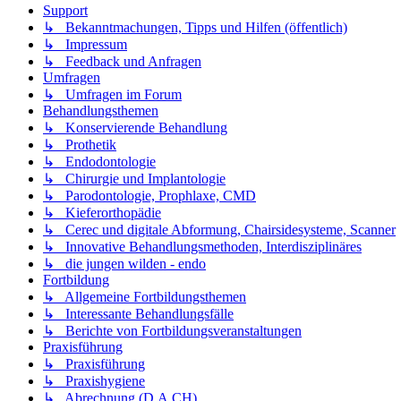
Support
↳ Bekanntmachungen, Tipps und Hilfen (öffentlich)
↳ Impressum
↳ Feedback und Anfragen
Umfragen
↳ Umfragen im Forum
Behandlungsthemen
↳ Konservierende Behandlung
↳ Prothetik
↳ Endodontologie
↳ Chirurgie und Implantologie
↳ Parodontologie, Prophlaxe, CMD
↳ Kieferorthopädie
↳ Cerec und digitale Abformung, Chairsidesysteme, Scanner
↳ Innovative Behandlungsmethoden, Interdisziplinäres
↳ die jungen wilden - endo
Fortbildung
↳ Allgemeine Fortbildungsthemen
↳ Interessante Behandlungsfälle
↳ Berichte von Fortbildungsveranstaltungen
Praxisführung
↳ Praxisführung
↳ Praxishygiene
↳ Abrechnung (D,A,CH)