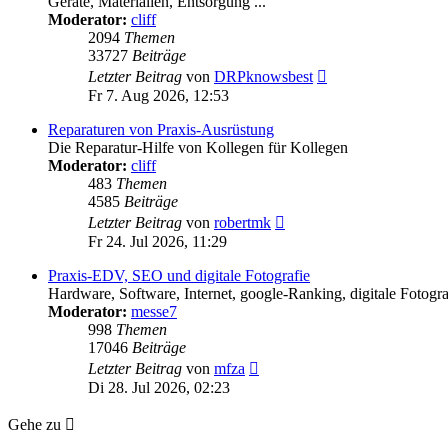
Geräte, Materialien, Entsorgung ...
Moderator:
cliff
2094
Themen
33727
Beiträge
Neuester
Letzter Beitrag
von
DRPknowsbest
Beitrag
Fr 7. Aug 2026, 12:53
Reparaturen von Praxis-Ausrüstung
Die Reparatur-Hilfe von Kollegen für Kollegen
Moderator:
cliff
483
Themen
4585
Beiträge
Neuester
Letzter Beitrag
von
robertmk
Beitrag
Fr 24. Jul 2026, 11:29
Praxis-EDV, SEO und digitale Fotografie
Hardware, Software, Internet, google-Ranking, digitale Fotogra
Moderator:
messe7
998
Themen
17046
Beiträge
Neuester
Letzter Beitrag
von
mfza
Beitrag
Di 28. Jul 2026, 02:23
Gehe zu