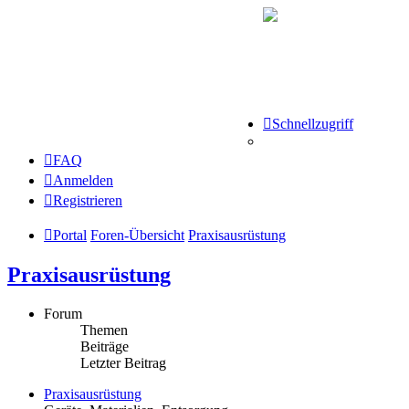
Schnellzugriff
FAQ
Anmelden
Registrieren
Portal
Foren-Übersicht
Praxisausrüstung
Praxisausrüstung
Forum
Themen
Beiträge
Letzter Beitrag
Praxisausrüstung