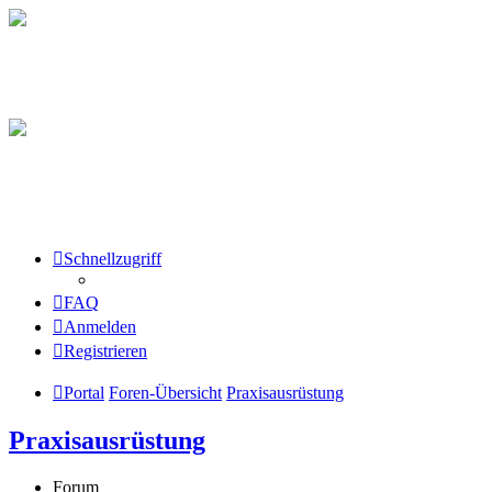
Schnellzugriff
FAQ
Anmelden
Registrieren
Portal
Foren-Übersicht
Praxisausrüstung
Praxisausrüstung
Forum