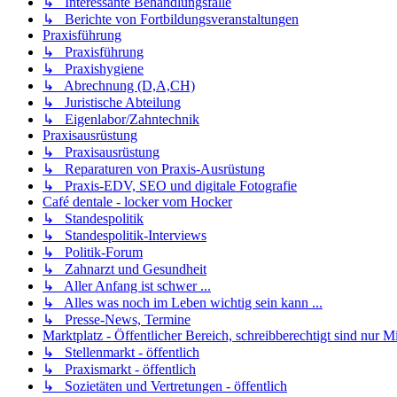
↳ Interessante Behandlungsfälle
↳ Berichte von Fortbildungsveranstaltungen
Praxisführung
↳ Praxisführung
↳ Praxishygiene
↳ Abrechnung (D,A,CH)
↳ Juristische Abteilung
↳ Eigenlabor/Zahntechnik
Praxisausrüstung
↳ Praxisausrüstung
↳ Reparaturen von Praxis-Ausrüstung
↳ Praxis-EDV, SEO und digitale Fotografie
Café dentale - locker vom Hocker
↳ Standespolitik
↳ Standespolitik-Interviews
↳ Politik-Forum
↳ Zahnarzt und Gesundheit
↳ Aller Anfang ist schwer ...
↳ Alles was noch im Leben wichtig sein kann ...
↳ Presse-News, Termine
Marktplatz - Öffentlicher Bereich, schreibberechtigt sind nur Mi
↳ Stellenmarkt - öffentlich
↳ Praxismarkt - öffentlich
↳ Sozietäten und Vertretungen - öffentlich