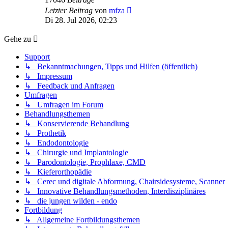
Neuester
Letzter Beitrag
von
mfza
Beitrag
Di 28. Jul 2026, 02:23
Gehe zu
Support
↳ Bekanntmachungen, Tipps und Hilfen (öffentlich)
↳ Impressum
↳ Feedback und Anfragen
Umfragen
↳ Umfragen im Forum
Behandlungsthemen
↳ Konservierende Behandlung
↳ Prothetik
↳ Endodontologie
↳ Chirurgie und Implantologie
↳ Parodontologie, Prophlaxe, CMD
↳ Kieferorthopädie
↳ Cerec und digitale Abformung, Chairsidesysteme, Scanner
↳ Innovative Behandlungsmethoden, Interdisziplinäres
↳ die jungen wilden - endo
Fortbildung
↳ Allgemeine Fortbildungsthemen