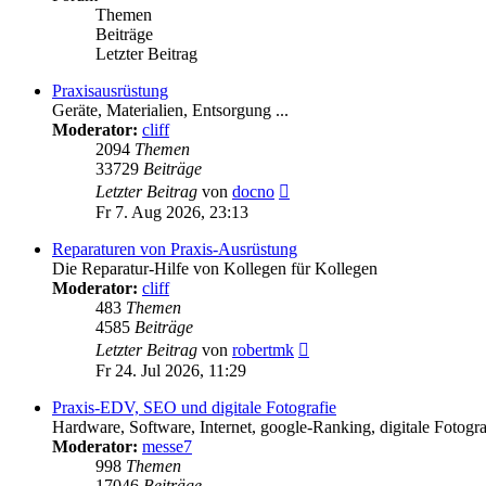
Themen
Beiträge
Letzter Beitrag
Praxisausrüstung
Geräte, Materialien, Entsorgung ...
Moderator:
cliff
2094
Themen
33729
Beiträge
Neuester
Letzter Beitrag
von
docno
Beitrag
Fr 7. Aug 2026, 23:13
Reparaturen von Praxis-Ausrüstung
Die Reparatur-Hilfe von Kollegen für Kollegen
Moderator:
cliff
483
Themen
4585
Beiträge
Neuester
Letzter Beitrag
von
robertmk
Beitrag
Fr 24. Jul 2026, 11:29
Praxis-EDV, SEO und digitale Fotografie
Hardware, Software, Internet, google-Ranking, digitale Fotogra
Moderator:
messe7
998
Themen
17046
Beiträge