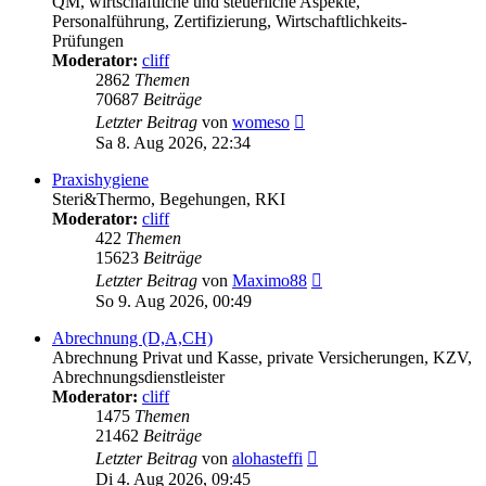
QM, wirtschaftliche und steuerliche Aspekte,
Personalführung, Zertifizierung, Wirtschaftlichkeits-
Prüfungen
Moderator:
cliff
2862
Themen
70687
Beiträge
Neuester
Letzter Beitrag
von
womeso
Beitrag
Sa 8. Aug 2026, 22:34
Praxishygiene
Steri&Thermo, Begehungen, RKI
Moderator:
cliff
422
Themen
15623
Beiträge
Neuester
Letzter Beitrag
von
Maximo88
Beitrag
So 9. Aug 2026, 00:49
Abrechnung (D,A,CH)
Abrechnung Privat und Kasse, private Versicherungen, KZV,
Abrechnungsdienstleister
Moderator:
cliff
1475
Themen
21462
Beiträge
Neuester
Letzter Beitrag
von
alohasteffi
Beitrag
Di 4. Aug 2026, 09:45