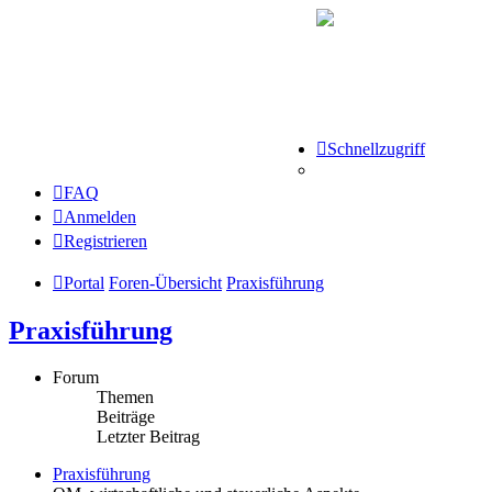
Schnellzugriff
FAQ
Anmelden
Registrieren
Portal
Foren-Übersicht
Praxisführung
Praxisführung
Forum
Themen
Beiträge
Letzter Beitrag
Praxisführung