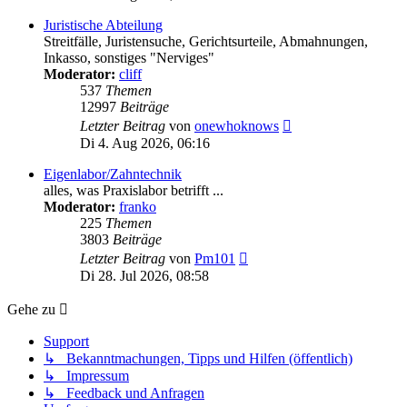
Juristische Abteilung
Streitfälle, Juristensuche, Gerichtsurteile, Abmahnungen,
Inkasso, sonstiges "Nerviges"
Moderator:
cliff
537
Themen
12997
Beiträge
Neuester
Letzter Beitrag
von
onewhoknows
Beitrag
Di 4. Aug 2026, 06:16
Eigenlabor/Zahntechnik
alles, was Praxislabor betrifft ...
Moderator:
franko
225
Themen
3803
Beiträge
Neuester
Letzter Beitrag
von
Pm101
Beitrag
Di 28. Jul 2026, 08:58
Gehe zu
Support
↳ Bekanntmachungen, Tipps und Hilfen (öffentlich)
↳ Impressum
↳ Feedback und Anfragen