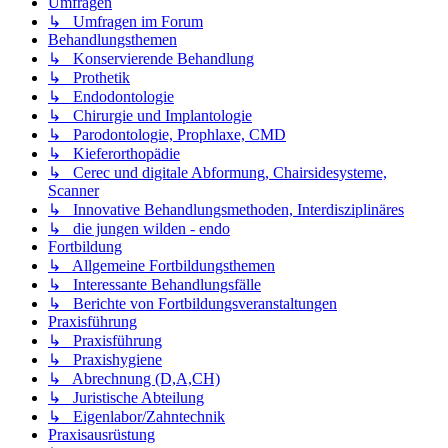
Umfragen
↳ Umfragen im Forum
Behandlungsthemen
↳ Konservierende Behandlung
↳ Prothetik
↳ Endodontologie
↳ Chirurgie und Implantologie
↳ Parodontologie, Prophlaxe, CMD
↳ Kieferorthopädie
↳ Cerec und digitale Abformung, Chairsidesysteme,
Scanner
↳ Innovative Behandlungsmethoden, Interdisziplinäres
↳ die jungen wilden - endo
Fortbildung
↳ Allgemeine Fortbildungsthemen
↳ Interessante Behandlungsfälle
↳ Berichte von Fortbildungsveranstaltungen
Praxisführung
↳ Praxisführung
↳ Praxishygiene
↳ Abrechnung (D,A,CH)
↳ Juristische Abteilung
↳ Eigenlabor/Zahntechnik
Praxisausrüstung