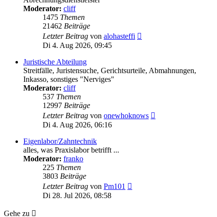
Moderator:
cliff
1475
Themen
21462
Beiträge
Neuester
Letzter Beitrag
von
alohasteffi
Beitrag
Di 4. Aug 2026, 09:45
Juristische Abteilung
Streitfälle, Juristensuche, Gerichtsurteile, Abmahnungen,
Inkasso, sonstiges "Nerviges"
Moderator:
cliff
537
Themen
12997
Beiträge
Neuester
Letzter Beitrag
von
onewhoknows
Beitrag
Di 4. Aug 2026, 06:16
Eigenlabor/Zahntechnik
alles, was Praxislabor betrifft ...
Moderator:
franko
225
Themen
3803
Beiträge
Neuester
Letzter Beitrag
von
Pm101
Beitrag
Di 28. Jul 2026, 08:58
Gehe zu