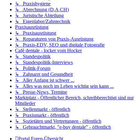
↳ Praxishygiene
↳ Abrechnung (D,A,CH)
↳ Juristische Abteilung
↳ Eigenlabor/Zahntechnik
Praxisausrüstung
↳ Praxisausrüstung
↳ Reparaturen von Praxis-Ausrüstung
↳ Praxis-EDV, SEO und digitale Fotografie
Café dentale - locker vom Hocker
↳ Standespolitik
↳ Standespolitik-Interviews
↳ Politik-Forum
↳ Zahnarzt und Gesundheit
↳ Aller Anfang ist schwer ...
↳ Alles was noch im Leben wichtig sein kann ...
↳ Presse-News, Termine
Marktplatz - Öffentlicher Bereich, schreibberechtigt sind nur
Mitglieder
↳ Stellenmarkt - öffentlich
↳ Praxismarkt - öffentlich
↳ Sozietäten und Vertretungen - öffentlich
↳ Gebrauchtmarkt, "e-buy dentale" - öffentlich
Portal
Foren-Übersicht