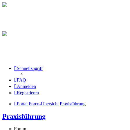
Schnellzugriff
FAQ
Anmelden
Registrieren
Portal
Foren-Übersicht
Praxisführung
Praxisführung
Forum