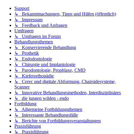
Support
↳ Bekanntmachungen, Tipps und Hilfen (öffentlich)
↳ Impressum
↳ Feedback und Anfragen
Umfragen
↳ Umfragen im Forum
Behandlungsthemen
↳ Konservierende Behandlung
↳ Prothetik
↳ Endodontologie
↳ Chirurgie und Implantologie
↳ Parodontologie, Prophlaxe, CMD
↳ Kieferorthopädie
↳ Cerec und digitale Abformung, Chairsidesysteme,
Scanner
↳ Innovative Behandlungsmethoden, Interdisziplinäres
↳ die jungen wilden - endo
Fortbildung
↳ Allgemeine Fortbildungsthemen
↳ Interessante Behandlungsfälle
↳ Berichte von Fortbildungsveranstaltungen
Praxisführung
↳ Praxisführung