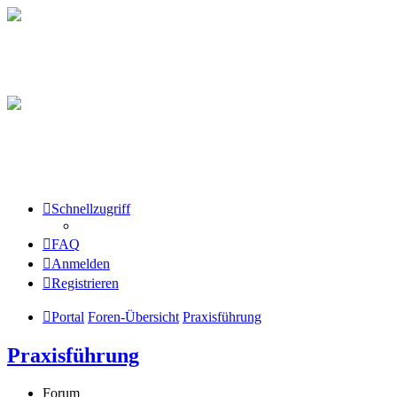
Schnellzugriff
FAQ
Anmelden
Registrieren
Portal
Foren-Übersicht
Praxisführung
Praxisführung
Forum