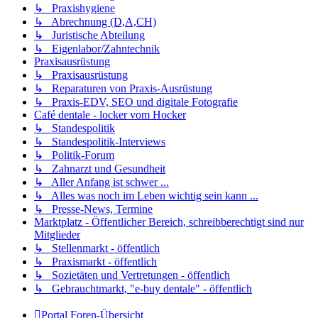
↳ Praxishygiene
↳ Abrechnung (D,A,CH)
↳ Juristische Abteilung
↳ Eigenlabor/Zahntechnik
Praxisausrüstung
↳ Praxisausrüstung
↳ Reparaturen von Praxis-Ausrüstung
↳ Praxis-EDV, SEO und digitale Fotografie
Café dentale - locker vom Hocker
↳ Standespolitik
↳ Standespolitik-Interviews
↳ Politik-Forum
↳ Zahnarzt und Gesundheit
↳ Aller Anfang ist schwer ...
↳ Alles was noch im Leben wichtig sein kann ...
↳ Presse-News, Termine
Marktplatz - Öffentlicher Bereich, schreibberechtigt sind nur
Mitglieder
↳ Stellenmarkt - öffentlich
↳ Praxismarkt - öffentlich
↳ Sozietäten und Vertretungen - öffentlich
↳ Gebrauchtmarkt, "e-buy dentale" - öffentlich
Portal
Foren-Übersicht