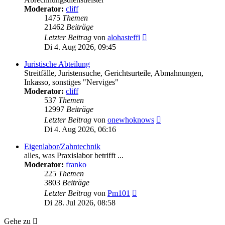
Moderator:
cliff
1475
Themen
21462
Beiträge
Neuester
Letzter Beitrag
von
alohasteffi
Beitrag
Di 4. Aug 2026, 09:45
Juristische Abteilung
Streitfälle, Juristensuche, Gerichtsurteile, Abmahnungen,
Inkasso, sonstiges "Nerviges"
Moderator:
cliff
537
Themen
12997
Beiträge
Neuester
Letzter Beitrag
von
onewhoknows
Beitrag
Di 4. Aug 2026, 06:16
Eigenlabor/Zahntechnik
alles, was Praxislabor betrifft ...
Moderator:
franko
225
Themen
3803
Beiträge
Neuester
Letzter Beitrag
von
Pm101
Beitrag
Di 28. Jul 2026, 08:58
Gehe zu