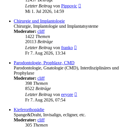
Neuester
Letzter Beitrag
von
Pippovic
Beitrag
Mi 1. Jul 2026, 14:59
Chirurgie und Implantologie
Chirurgie, Implantologie und Implantatsysteme
Moderator:
cliff
1422
Themen
20113
Beiträge
Neuester
Letzter Beitrag
von
franko
Beitrag
Fr 7. Aug 2026, 13:34
Parodontologie, Prophlaxe, CMD
Parodontologie, Gnatologie (CMD), Interdisziplinäres und
Prophylaxe
Moderator:
cliff
398
Themen
8522
Beiträge
Neuester
Letzter Beitrag
von
eeyore
Beitrag
Fr 7. Aug 2026, 07:54
Kieferorthopädie
Spange&Draht, Invisalign, ecligner, etc.
Moderator:
cliff
305
Themen