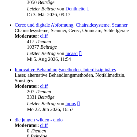
3050
Beiträge
Neuester
Letzter Beitrag
von
Dentinette
Beitrag
Di 3. Mär 2026, 09:17
Cerec und digitale Abformung, Chairsidesysteme, Scanner
Chairsidesysteme, Scanner, Cerec, Omnicam, Schleifgeräte
Moderator:
cliff
417
Themen
10377
Beiträge
Neuester
Letzter Beitrag
von
lucasd
Beitrag
Mi 5. Aug 2026, 11:54
Innovative Behandlungsmethoden, Interdisziplinäres
Laser, alternative Behandlungsmethoden, Notfallmedizin,
Sonstiges
Moderator:
cliff
207
Themen
3331
Beiträge
Neuester
Letzter Beitrag
von
lupus
Beitrag
Mo 22. Jun 2026, 16:57
die jungen wilden - endo
Moderator:
cliff
0
Themen
0
Beiträge