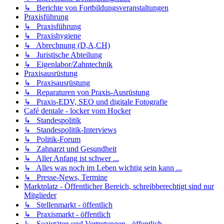
↳ Berichte von Fortbildungsveranstaltungen
Praxisführung
↳ Praxisführung
↳ Praxishygiene
↳ Abrechnung (D,A,CH)
↳ Juristische Abteilung
↳ Eigenlabor/Zahntechnik
Praxisausrüstung
↳ Praxisausrüstung
↳ Reparaturen von Praxis-Ausrüstung
↳ Praxis-EDV, SEO und digitale Fotografie
Café dentale - locker vom Hocker
↳ Standespolitik
↳ Standespolitik-Interviews
↳ Politik-Forum
↳ Zahnarzt und Gesundheit
↳ Aller Anfang ist schwer ...
↳ Alles was noch im Leben wichtig sein kann ...
↳ Presse-News, Termine
Marktplatz - Öffentlicher Bereich, schreibberechtigt sind nur
Mitglieder
↳ Stellenmarkt - öffentlich
↳ Praxismarkt - öffentlich
↳ Sozietäten und Vertretungen - öffentlich