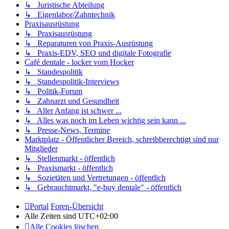
↳ Juristische Abteilung
↳ Eigenlabor/Zahntechnik
Praxisausrüstung
↳ Praxisausrüstung
↳ Reparaturen von Praxis-Ausrüstung
↳ Praxis-EDV, SEO und digitale Fotografie
Café dentale - locker vom Hocker
↳ Standespolitik
↳ Standespolitik-Interviews
↳ Politik-Forum
↳ Zahnarzt und Gesundheit
↳ Aller Anfang ist schwer ...
↳ Alles was noch im Leben wichtig sein kann ...
↳ Presse-News, Termine
Marktplatz - Öffentlicher Bereich, schreibberechtigt sind nur
Mitglieder
↳ Stellenmarkt - öffentlich
↳ Praxismarkt - öffentlich
↳ Sozietäten und Vertretungen - öffentlich
↳ Gebrauchtmarkt, "e-buy dentale" - öffentlich
Portal
Foren-Übersicht
Alle Zeiten sind
UTC+02:00
Alle Cookies löschen