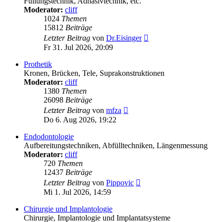
Füllungstechnik, Adhäsivtechnik, etc.
Moderator:
cliff
1024
Themen
15812
Beiträge
Neuester
Letzter Beitrag
von
Dr.Eisinger
Beitrag
Fr 31. Jul 2026, 20:09
Prothetik
Kronen, Brücken, Tele, Suprakonstruktionen
Moderator:
cliff
1380
Themen
26098
Beiträge
Neuester
Letzter Beitrag
von
mfza
Beitrag
Do 6. Aug 2026, 19:22
Endodontologie
Aufbereitungstechniken, Abfülltechniken, Längenmessung
Moderator:
cliff
720
Themen
12437
Beiträge
Neuester
Letzter Beitrag
von
Pippovic
Beitrag
Mi 1. Jul 2026, 14:59
Chirurgie und Implantologie
Chirurgie, Implantologie und Implantatsysteme