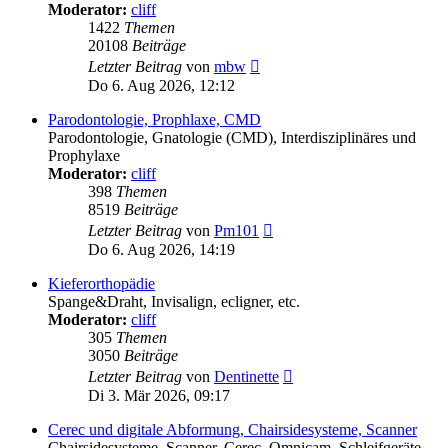
Moderator:
cliff
1422
Themen
20108
Beiträge
Neuester
Letzter Beitrag
von
mbw
Beitrag
Do 6. Aug 2026, 12:12
Parodontologie, Prophlaxe, CMD
Parodontologie, Gnatologie (CMD), Interdisziplinäres und
Prophylaxe
Moderator:
cliff
398
Themen
8519
Beiträge
Neuester
Letzter Beitrag
von
Pm101
Beitrag
Do 6. Aug 2026, 14:19
Kieferorthopädie
Spange&Draht, Invisalign, ecligner, etc.
Moderator:
cliff
305
Themen
3050
Beiträge
Neuester
Letzter Beitrag
von
Dentinette
Beitrag
Di 3. Mär 2026, 09:17
Cerec und digitale Abformung, Chairsidesysteme, Scanner
Chairsidesysteme, Scanner, Cerec, Omnicam, Schleifgeräte