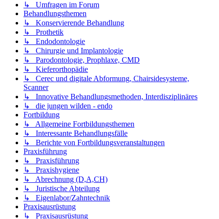
↳ Umfragen im Forum
Behandlungsthemen
↳ Konservierende Behandlung
↳ Prothetik
↳ Endodontologie
↳ Chirurgie und Implantologie
↳ Parodontologie, Prophlaxe, CMD
↳ Kieferorthopädie
↳ Cerec und digitale Abformung, Chairsidesysteme,
Scanner
↳ Innovative Behandlungsmethoden, Interdisziplinäres
↳ die jungen wilden - endo
Fortbildung
↳ Allgemeine Fortbildungsthemen
↳ Interessante Behandlungsfälle
↳ Berichte von Fortbildungsveranstaltungen
Praxisführung
↳ Praxisführung
↳ Praxishygiene
↳ Abrechnung (D,A,CH)
↳ Juristische Abteilung
↳ Eigenlabor/Zahntechnik
Praxisausrüstung
↳ Praxisausrüstung