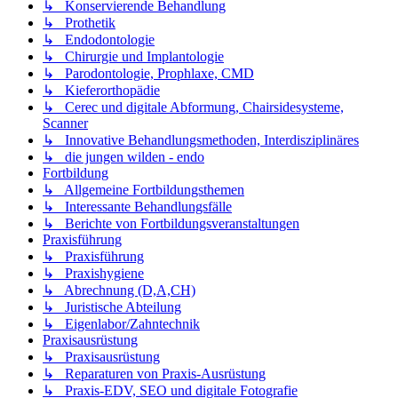
↳ Konservierende Behandlung
↳ Prothetik
↳ Endodontologie
↳ Chirurgie und Implantologie
↳ Parodontologie, Prophlaxe, CMD
↳ Kieferorthopädie
↳ Cerec und digitale Abformung, Chairsidesysteme,
Scanner
↳ Innovative Behandlungsmethoden, Interdisziplinäres
↳ die jungen wilden - endo
Fortbildung
↳ Allgemeine Fortbildungsthemen
↳ Interessante Behandlungsfälle
↳ Berichte von Fortbildungsveranstaltungen
Praxisführung
↳ Praxisführung
↳ Praxishygiene
↳ Abrechnung (D,A,CH)
↳ Juristische Abteilung
↳ Eigenlabor/Zahntechnik
Praxisausrüstung
↳ Praxisausrüstung
↳ Reparaturen von Praxis-Ausrüstung
↳ Praxis-EDV, SEO und digitale Fotografie