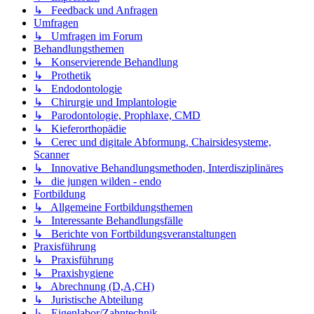
↳ Feedback und Anfragen
Umfragen
↳ Umfragen im Forum
Behandlungsthemen
↳ Konservierende Behandlung
↳ Prothetik
↳ Endodontologie
↳ Chirurgie und Implantologie
↳ Parodontologie, Prophlaxe, CMD
↳ Kieferorthopädie
↳ Cerec und digitale Abformung, Chairsidesysteme,
Scanner
↳ Innovative Behandlungsmethoden, Interdisziplinäres
↳ die jungen wilden - endo
Fortbildung
↳ Allgemeine Fortbildungsthemen
↳ Interessante Behandlungsfälle
↳ Berichte von Fortbildungsveranstaltungen
Praxisführung
↳ Praxisführung
↳ Praxishygiene
↳ Abrechnung (D,A,CH)
↳ Juristische Abteilung
↳ Eigenlabor/Zahntechnik