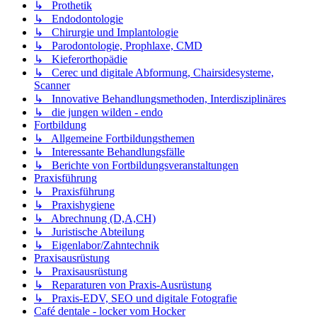
↳ Prothetik
↳ Endodontologie
↳ Chirurgie und Implantologie
↳ Parodontologie, Prophlaxe, CMD
↳ Kieferorthopädie
↳ Cerec und digitale Abformung, Chairsidesysteme,
Scanner
↳ Innovative Behandlungsmethoden, Interdisziplinäres
↳ die jungen wilden - endo
Fortbildung
↳ Allgemeine Fortbildungsthemen
↳ Interessante Behandlungsfälle
↳ Berichte von Fortbildungsveranstaltungen
Praxisführung
↳ Praxisführung
↳ Praxishygiene
↳ Abrechnung (D,A,CH)
↳ Juristische Abteilung
↳ Eigenlabor/Zahntechnik
Praxisausrüstung
↳ Praxisausrüstung
↳ Reparaturen von Praxis-Ausrüstung
↳ Praxis-EDV, SEO und digitale Fotografie
Café dentale - locker vom Hocker