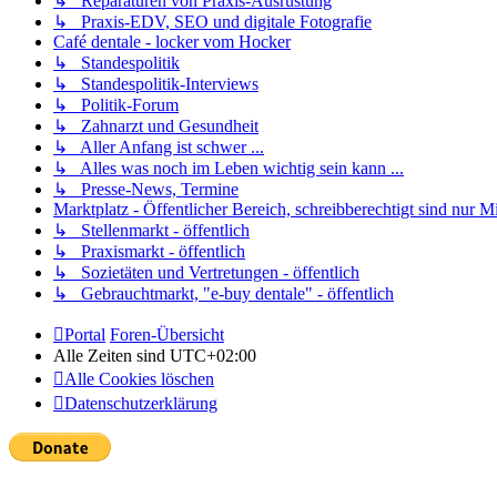
↳ Reparaturen von Praxis-Ausrüstung
↳ Praxis-EDV, SEO und digitale Fotografie
Café dentale - locker vom Hocker
↳ Standespolitik
↳ Standespolitik-Interviews
↳ Politik-Forum
↳ Zahnarzt und Gesundheit
↳ Aller Anfang ist schwer ...
↳ Alles was noch im Leben wichtig sein kann ...
↳ Presse-News, Termine
Marktplatz - Öffentlicher Bereich, schreibberechtigt sind nur Mi
↳ Stellenmarkt - öffentlich
↳ Praxismarkt - öffentlich
↳ Sozietäten und Vertretungen - öffentlich
↳ Gebrauchtmarkt, "e-buy dentale" - öffentlich
Portal
Foren-Übersicht
Alle Zeiten sind
UTC+02:00
Alle Cookies löschen
Datenschutzerklärung