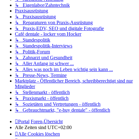
↳ Eigenlabor/Zahntechnik
Praxisausrüstung
↳ Praxisausrüstung
↳ Reparaturen von Praxis-Ausrüstung
↳ Praxis-EDV, SEO und digitale Fotografie
Café dentale - locker vom Hocker
↳ Standespolitik
↳ Standespolitik-Interviews
↳ Politik-Forum
↳ Zahnarzt und Gesundheit
↳ Aller Anfang ist schwer ...
↳ Alles was noch im Leben wichtig sein kann ...
↳ Presse-News, Termine
Marktplatz - Öffentlicher Bereich, schreibberechtigt sind nur
Mitglieder
↳ Stellenmarkt - öffentlich
↳ Praxismarkt - öffentlich
↳ Sozietäten und Vertretungen - öffentlich
↳ Gebrauchtmarkt, "e-buy dentale" - öffentlich
Portal
Foren-Übersicht
Alle Zeiten sind
UTC+02:00
Alle Cookies löschen