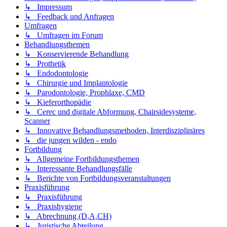
↳ Impressum
↳ Feedback und Anfragen
Umfragen
↳ Umfragen im Forum
Behandlungsthemen
↳ Konservierende Behandlung
↳ Prothetik
↳ Endodontologie
↳ Chirurgie und Implantologie
↳ Parodontologie, Prophlaxe, CMD
↳ Kieferorthopädie
↳ Cerec und digitale Abformung, Chairsidesysteme,
Scanner
↳ Innovative Behandlungsmethoden, Interdisziplinäres
↳ die jungen wilden - endo
Fortbildung
↳ Allgemeine Fortbildungsthemen
↳ Interessante Behandlungsfälle
↳ Berichte von Fortbildungsveranstaltungen
Praxisführung
↳ Praxisführung
↳ Praxishygiene
↳ Abrechnung (D,A,CH)
↳ Juristische Abteilung