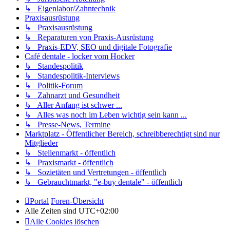
↳ Eigenlabor/Zahntechnik
Praxisausrüstung
↳ Praxisausrüstung
↳ Reparaturen von Praxis-Ausrüstung
↳ Praxis-EDV, SEO und digitale Fotografie
Café dentale - locker vom Hocker
↳ Standespolitik
↳ Standespolitik-Interviews
↳ Politik-Forum
↳ Zahnarzt und Gesundheit
↳ Aller Anfang ist schwer ...
↳ Alles was noch im Leben wichtig sein kann ...
↳ Presse-News, Termine
Marktplatz - Öffentlicher Bereich, schreibberechtigt sind nur
Mitglieder
↳ Stellenmarkt - öffentlich
↳ Praxismarkt - öffentlich
↳ Sozietäten und Vertretungen - öffentlich
↳ Gebrauchtmarkt, "e-buy dentale" - öffentlich
Portal
Foren-Übersicht
Alle Zeiten sind
UTC+02:00
Alle Cookies löschen