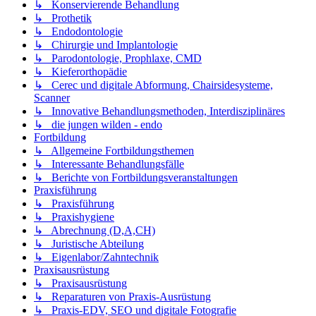
↳ Konservierende Behandlung
↳ Prothetik
↳ Endodontologie
↳ Chirurgie und Implantologie
↳ Parodontologie, Prophlaxe, CMD
↳ Kieferorthopädie
↳ Cerec und digitale Abformung, Chairsidesysteme,
Scanner
↳ Innovative Behandlungsmethoden, Interdisziplinäres
↳ die jungen wilden - endo
Fortbildung
↳ Allgemeine Fortbildungsthemen
↳ Interessante Behandlungsfälle
↳ Berichte von Fortbildungsveranstaltungen
Praxisführung
↳ Praxisführung
↳ Praxishygiene
↳ Abrechnung (D,A,CH)
↳ Juristische Abteilung
↳ Eigenlabor/Zahntechnik
Praxisausrüstung
↳ Praxisausrüstung
↳ Reparaturen von Praxis-Ausrüstung
↳ Praxis-EDV, SEO und digitale Fotografie