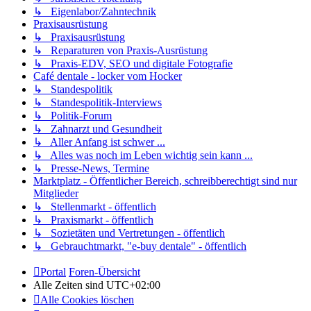
↳ Eigenlabor/Zahntechnik
Praxisausrüstung
↳ Praxisausrüstung
↳ Reparaturen von Praxis-Ausrüstung
↳ Praxis-EDV, SEO und digitale Fotografie
Café dentale - locker vom Hocker
↳ Standespolitik
↳ Standespolitik-Interviews
↳ Politik-Forum
↳ Zahnarzt und Gesundheit
↳ Aller Anfang ist schwer ...
↳ Alles was noch im Leben wichtig sein kann ...
↳ Presse-News, Termine
Marktplatz - Öffentlicher Bereich, schreibberechtigt sind nur
Mitglieder
↳ Stellenmarkt - öffentlich
↳ Praxismarkt - öffentlich
↳ Sozietäten und Vertretungen - öffentlich
↳ Gebrauchtmarkt, "e-buy dentale" - öffentlich
Portal
Foren-Übersicht
Alle Zeiten sind
UTC+02:00
Alle Cookies löschen