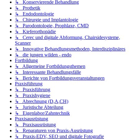
↳ Konservierende Behandlung
↳ Prothetik
↳ Endodontologie
↳ Chirurgie und Implantologie
↳ Parodontologie, Prophlaxe, CMD
↳ Kieferorthopädie
↳ Cerec und digitale Abformung, Chairsidesysteme,
Scanner
↳ Innovative Behandlungsmethoden, Interdisziplinäres
↳ die jungen wilden - endo
Fortbildung
↳ Allgemeine Fortbildungsthemen
↳ Interessante Behandlungsfälle
↳ Berichte von Fortbildungsveranstaltungen
Praxisführung
↳ Praxisführung
↳ Praxishygiene
↳ Abrechnung (D,A,CH)
↳ Juristische Abteilung
↳ Eigenlabor/Zahntechnik
Praxisausrüstung
↳ Praxisausrüstung
↳ Reparaturen von Praxis-Ausrüstung
↳ Praxis-EDV, SEO und digitale Fotografie