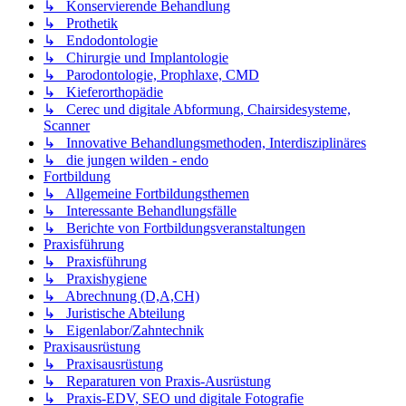
↳ Konservierende Behandlung
↳ Prothetik
↳ Endodontologie
↳ Chirurgie und Implantologie
↳ Parodontologie, Prophlaxe, CMD
↳ Kieferorthopädie
↳ Cerec und digitale Abformung, Chairsidesysteme,
Scanner
↳ Innovative Behandlungsmethoden, Interdisziplinäres
↳ die jungen wilden - endo
Fortbildung
↳ Allgemeine Fortbildungsthemen
↳ Interessante Behandlungsfälle
↳ Berichte von Fortbildungsveranstaltungen
Praxisführung
↳ Praxisführung
↳ Praxishygiene
↳ Abrechnung (D,A,CH)
↳ Juristische Abteilung
↳ Eigenlabor/Zahntechnik
Praxisausrüstung
↳ Praxisausrüstung
↳ Reparaturen von Praxis-Ausrüstung
↳ Praxis-EDV, SEO und digitale Fotografie