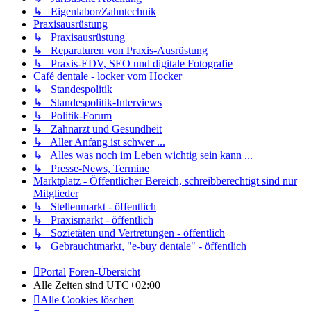
↳ Eigenlabor/Zahntechnik
Praxisausrüstung
↳ Praxisausrüstung
↳ Reparaturen von Praxis-Ausrüstung
↳ Praxis-EDV, SEO und digitale Fotografie
Café dentale - locker vom Hocker
↳ Standespolitik
↳ Standespolitik-Interviews
↳ Politik-Forum
↳ Zahnarzt und Gesundheit
↳ Aller Anfang ist schwer ...
↳ Alles was noch im Leben wichtig sein kann ...
↳ Presse-News, Termine
Marktplatz - Öffentlicher Bereich, schreibberechtigt sind nur
Mitglieder
↳ Stellenmarkt - öffentlich
↳ Praxismarkt - öffentlich
↳ Sozietäten und Vertretungen - öffentlich
↳ Gebrauchtmarkt, "e-buy dentale" - öffentlich
Portal
Foren-Übersicht
Alle Zeiten sind
UTC+02:00
Alle Cookies löschen