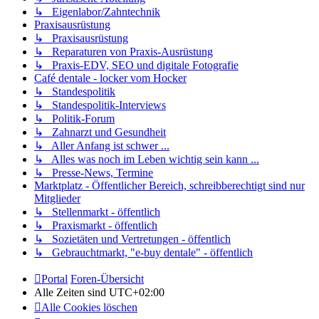
↳ Eigenlabor/Zahntechnik
Praxisausrüstung
↳ Praxisausrüstung
↳ Reparaturen von Praxis-Ausrüstung
↳ Praxis-EDV, SEO und digitale Fotografie
Café dentale - locker vom Hocker
↳ Standespolitik
↳ Standespolitik-Interviews
↳ Politik-Forum
↳ Zahnarzt und Gesundheit
↳ Aller Anfang ist schwer ...
↳ Alles was noch im Leben wichtig sein kann ...
↳ Presse-News, Termine
Marktplatz - Öffentlicher Bereich, schreibberechtigt sind nur
Mitglieder
↳ Stellenmarkt - öffentlich
↳ Praxismarkt - öffentlich
↳ Sozietäten und Vertretungen - öffentlich
↳ Gebrauchtmarkt, "e-buy dentale" - öffentlich
Portal
Foren-Übersicht
Alle Zeiten sind
UTC+02:00
Alle Cookies löschen