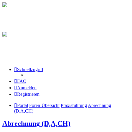
Schnellzugriff
FAQ
Anmelden
Registrieren
Portal
Foren-Übersicht
Praxisführung
Abrechnung
(D,A,CH)
Abrechnung (D,A,CH)