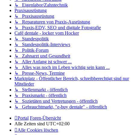
↳ Eigenlabor/Zahntechnik
Praxisausrüstung
↳ Praxisausrüstung
↳ Reparaturen von Praxis-Ausrüstung
↳ Praxis-EDV, SEO und digitale Fotografie
Café dentale - locker vom Hocker
↳ Standespolitik
↳ Standespolitik-Interviews
↳ Politik-Forum
↳ Zahnarzt und Gesundheit
↳ Aller Anfang ist schwer ...
↳ Alles was noch im Leben wichtig sein kann ...
↳ Presse-News, Termine
Marktplatz - Öffentlicher Bereich, schreibberechtigt sind nur
Mitglieder
↳ Stellenmarkt - öffentlich
↳ Praxismarkt - öffentlich
↳ Sozietäten und Vertretungen - öffentlich
↳ Gebrauchtmarkt, "e-buy dentale" - öffentlich
Portal
Foren-Übersicht
Alle Zeiten sind
UTC+02:00
Alle Cookies löschen