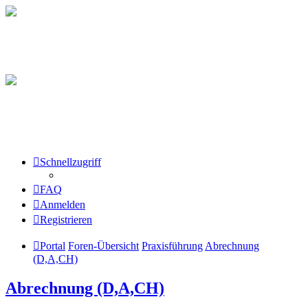
Schnellzugriff
FAQ
Anmelden
Registrieren
Portal
Foren-Übersicht
Praxisführung
Abrechnung
(D,A,CH)
Abrechnung (D,A,CH)