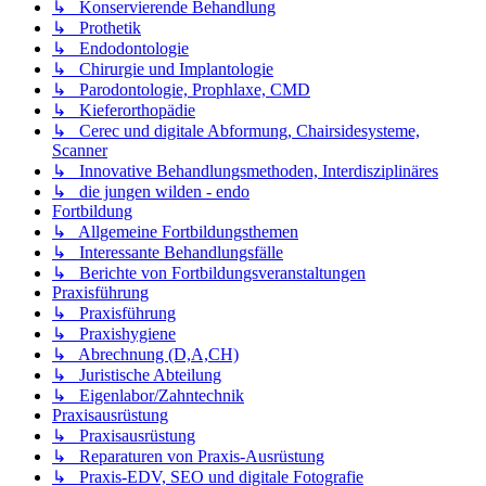
↳ Konservierende Behandlung
↳ Prothetik
↳ Endodontologie
↳ Chirurgie und Implantologie
↳ Parodontologie, Prophlaxe, CMD
↳ Kieferorthopädie
↳ Cerec und digitale Abformung, Chairsidesysteme,
Scanner
↳ Innovative Behandlungsmethoden, Interdisziplinäres
↳ die jungen wilden - endo
Fortbildung
↳ Allgemeine Fortbildungsthemen
↳ Interessante Behandlungsfälle
↳ Berichte von Fortbildungsveranstaltungen
Praxisführung
↳ Praxisführung
↳ Praxishygiene
↳ Abrechnung (D,A,CH)
↳ Juristische Abteilung
↳ Eigenlabor/Zahntechnik
Praxisausrüstung
↳ Praxisausrüstung
↳ Reparaturen von Praxis-Ausrüstung
↳ Praxis-EDV, SEO und digitale Fotografie