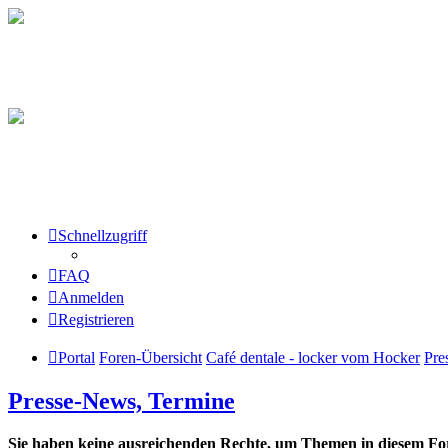
Schnellzugriff
FAQ
Anmelden
Registrieren
Portal
Foren-Übersicht
Café dentale - locker vom Hocker
Pre
Presse-News, Termine
Sie haben keine ausreichenden Rechte, um Themen in diesem For