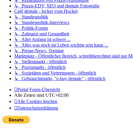
↳ Reparaturen von Praxis-Ausrüstung
↳ Praxis-EDV, SEO und digitale Fotografie
Café dentale - locker vom Hocker
↳ Standespolitik
↳ Standespolitik-Interviews
↳ Politik-Forum
↳ Zahnarzt und Gesundheit
↳ Aller Anfang ist schwer ...
↳ Alles was noch im Leben wichtig sein kann ...
↳ Presse-News, Termine
Marktplatz - Öffentlicher Bereich, schreibberechtigt sind nur Mi
↳ Stellenmarkt - öffentlich
↳ Praxismarkt - öffentlich
↳ Sozietäten und Vertretungen - öffentlich
↳ Gebrauchtmarkt, "e-buy dentale" - öffentlich
Portal
Foren-Übersicht
Alle Zeiten sind
UTC+02:00
Alle Cookies löschen
Datenschutzerklärung