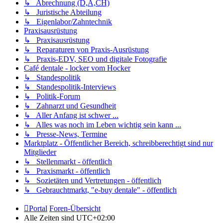
↳ Abrechnung (D,A,CH)
↳ Juristische Abteilung
↳ Eigenlabor/Zahntechnik
Praxisausrüstung
↳ Praxisausrüstung
↳ Reparaturen von Praxis-Ausrüstung
↳ Praxis-EDV, SEO und digitale Fotografie
Café dentale - locker vom Hocker
↳ Standespolitik
↳ Standespolitik-Interviews
↳ Politik-Forum
↳ Zahnarzt und Gesundheit
↳ Aller Anfang ist schwer ...
↳ Alles was noch im Leben wichtig sein kann ...
↳ Presse-News, Termine
Marktplatz - Öffentlicher Bereich, schreibberechtigt sind nur
Mitglieder
↳ Stellenmarkt - öffentlich
↳ Praxismarkt - öffentlich
↳ Sozietäten und Vertretungen - öffentlich
↳ Gebrauchtmarkt, "e-buy dentale" - öffentlich
Portal
Foren-Übersicht
Alle Zeiten sind
UTC+02:00