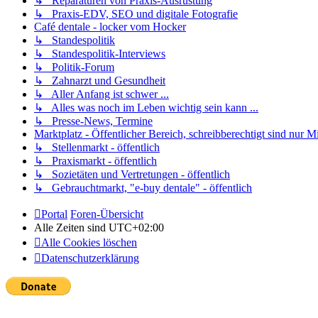
↳ Reparaturen von Praxis-Ausrüstung
↳ Praxis-EDV, SEO und digitale Fotografie
Café dentale - locker vom Hocker
↳ Standespolitik
↳ Standespolitik-Interviews
↳ Politik-Forum
↳ Zahnarzt und Gesundheit
↳ Aller Anfang ist schwer ...
↳ Alles was noch im Leben wichtig sein kann ...
↳ Presse-News, Termine
Marktplatz - Öffentlicher Bereich, schreibberechtigt sind nur Mi
↳ Stellenmarkt - öffentlich
↳ Praxismarkt - öffentlich
↳ Sozietäten und Vertretungen - öffentlich
↳ Gebrauchtmarkt, "e-buy dentale" - öffentlich
Portal
Foren-Übersicht
Alle Zeiten sind
UTC+02:00
Alle Cookies löschen
Datenschutzerklärung